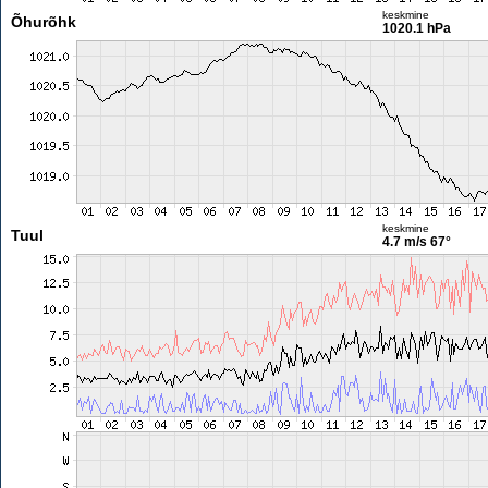
keskmine
Õhurõhk
1020.1 hPa
keskmine
Tuul
4.7 m/s
67°