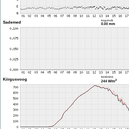
koguhulk
Sademed
0.00 mm
keskmine
Kiirgusvoog
2
244 W/m