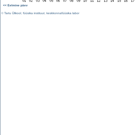
<< Eelmine päev
©
Tartu Ülikool
,
füüsika instituut
,
keskkonnafüüsika labor