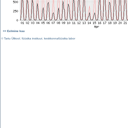
<< Eelmine kuu
©
Tartu Ülikool
,
füüsika instituut
,
keskkonnafüüsika labor