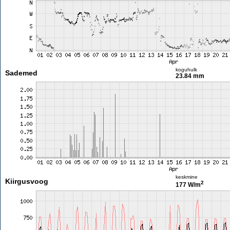
koguhulk
Sademed
23.84 mm
keskmine
Kiirgusvoog
2
177 W/m