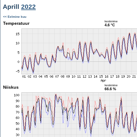
Aprill
2022
<< Eelmine kuu
keskmine
Temperatuur
4.6 °C
keskmine
Niiskus
66.6 %