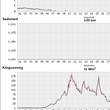
koguhulk
Sademed
0.00 mm
keskmine
Kiirgusvoog
2
41 W/m