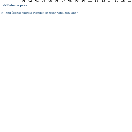
<< Eelmine päev
©
Tartu Ülikool
,
füüsika instituut
,
keskkonnafüüsika labor