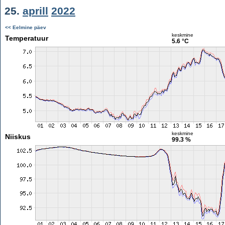
25.
aprill
2022
<< Eelmine päev
keskmine
Temperatuur
5.6 °C
keskmine
Niiskus
99.3 %