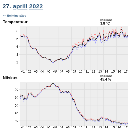
27.
aprill
2022
<< Eelmine päev
keskmine
Temperatuur
3.8 °C
keskmine
Niiskus
45.4 %