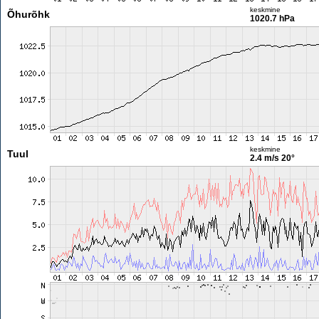
keskmine
Õhurõhk
1020.7 hPa
keskmine
Tuul
2.4 m/s
20°