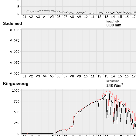
koguhulk
Sademed
0.00 mm
keskmine
Kiirgusvoog
2
248 W/m