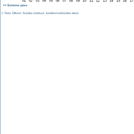
<< Eelmine päev
©
Tartu Ülikool
,
füüsika instituut
,
keskkonnafüüsika labor