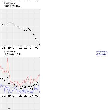
keskmine
1013.7 hPa
keskmine
miinimum
1.7 m/s
123°
0.0 m/s