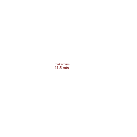
maksimum
11.5 m/s