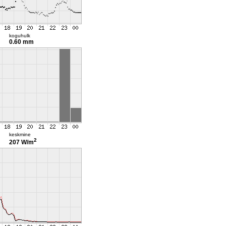
koguhulk
0.60 mm
keskmine
2
207 W/m