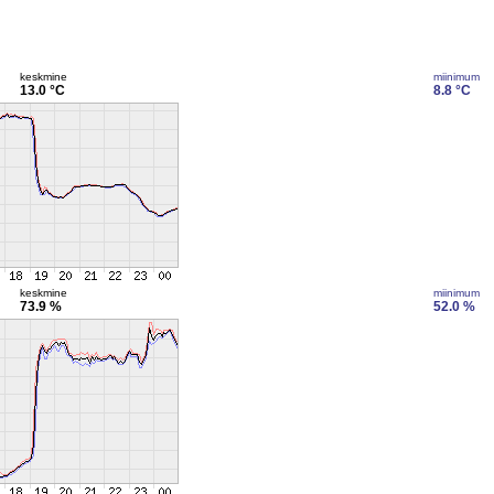
keskmine
miinimum
13.0 °C
8.8 °C
keskmine
miinimum
73.9 %
52.0 %