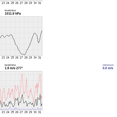
keskmine
1011.9 hPa
keskmine
miinimum
1.9 m/s
277°
0.0 m/s