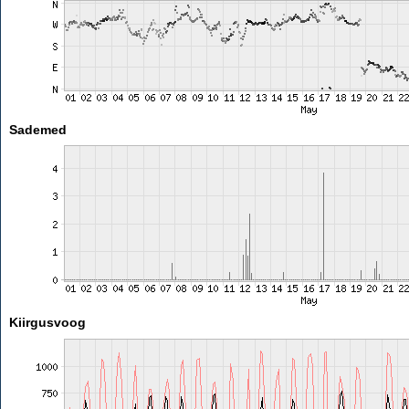
Sademed
Kiirgusvoog