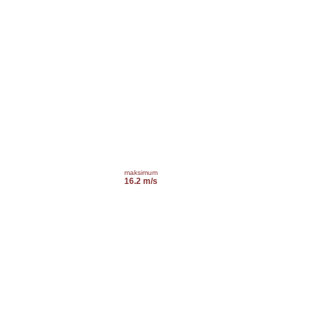
maksimum
16.2 m/s