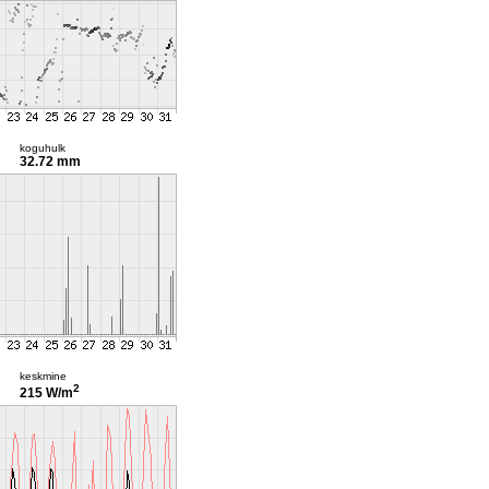
koguhulk
32.72 mm
keskmine
2
215 W/m