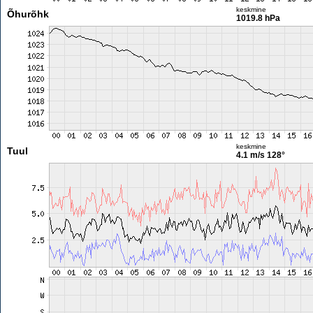
keskmine
Õhurõhk
1019.8 hPa
keskmine
Tuul
4.1 m/s
128°