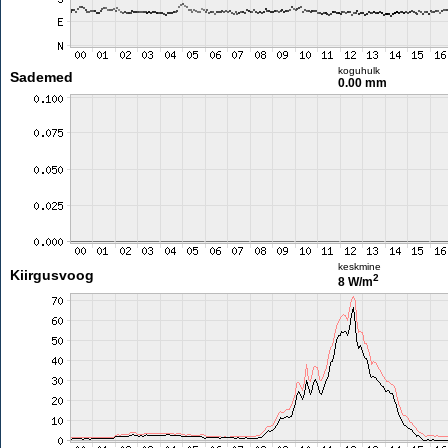
koguhulk
Sademed
0.00 mm
keskmine
Kiirgusvoog
2
8 W/m