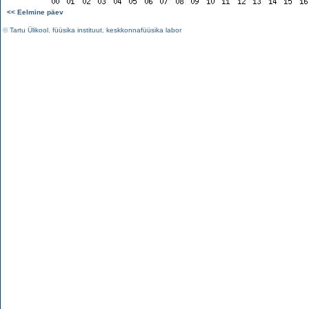
<< Eelmine päev
©
Tartu Ülikool
,
füüsika instituut
,
keskkonnafüüsika labor