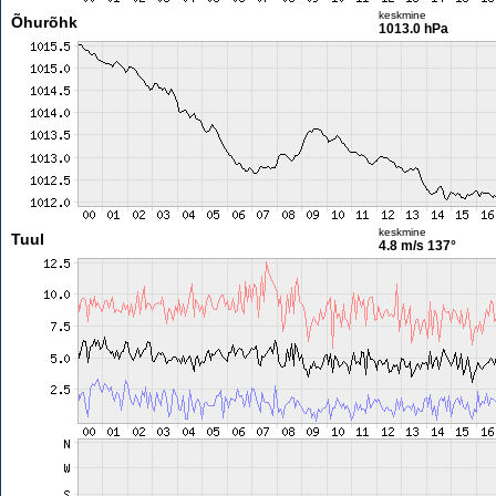
keskmine
Õhurõhk
1013.0 hPa
keskmine
Tuul
4.8 m/s
137°