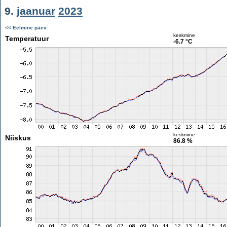
9.
jaanuar
2023
<< Eelmine päev
keskmine
Temperatuur
-6.7 °C
keskmine
Niiskus
86.8 %