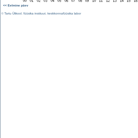
<< Eelmine päev
©
Tartu Ülikool
,
füüsika instituut
,
keskkonnafüüsika labor