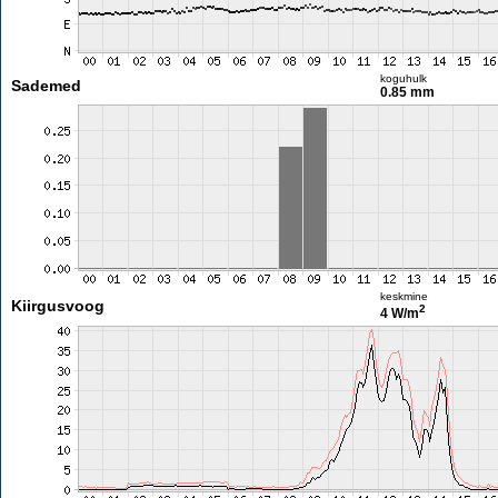
koguhulk
Sademed
0.85 mm
keskmine
Kiirgusvoog
2
4 W/m