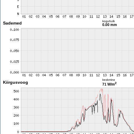
koguhulk
Sademed
0.00 mm
keskmine
Kiirgusvoog
2
71 W/m