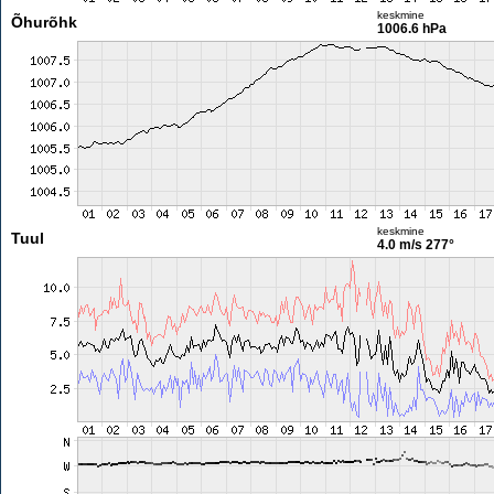
keskmine
Õhurõhk
1006.6 hPa
keskmine
Tuul
4.0 m/s
277°