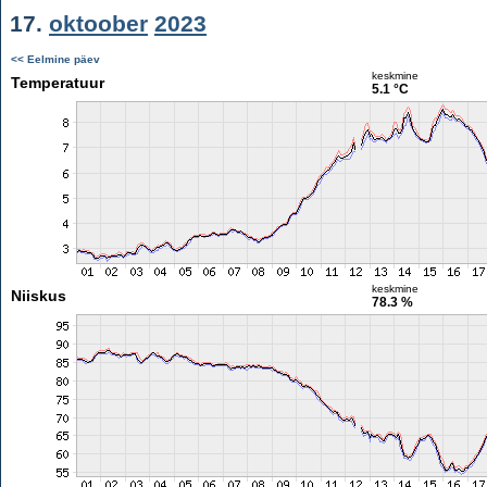
17.
oktoober
2023
<< Eelmine päev
keskmine
Temperatuur
5.1 °C
keskmine
Niiskus
78.3 %