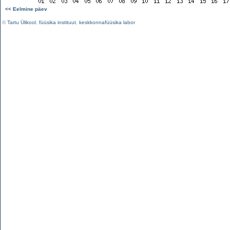
<< Eelmine päev
©
Tartu Ülikool
,
füüsika instituut
,
keskkonnafüüsika labor