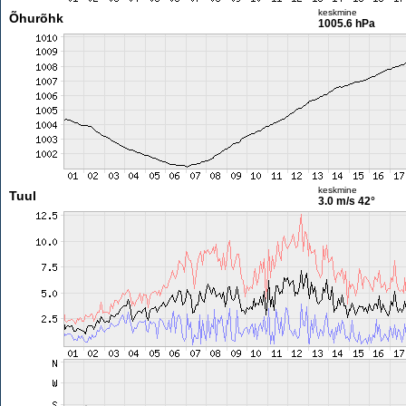
keskmine
Õhurõhk
1005.6 hPa
keskmine
Tuul
3.0 m/s
42°