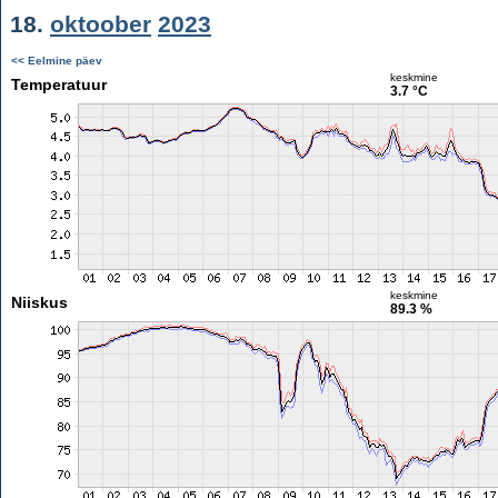
18.
oktoober
2023
<< Eelmine päev
keskmine
Temperatuur
3.7 °C
keskmine
Niiskus
89.3 %