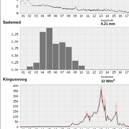
koguhulk
Sademed
6.21 mm
keskmine
Kiirgusvoog
2
32 W/m