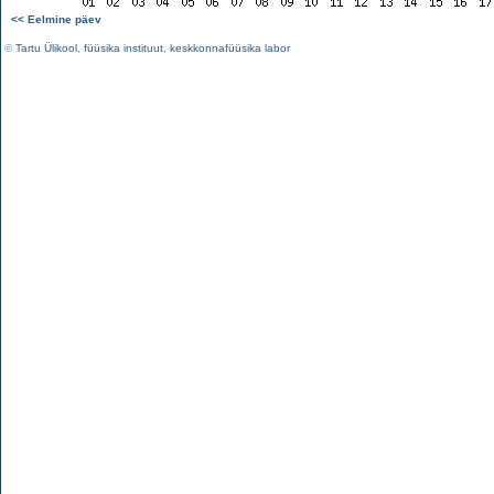
<< Eelmine päev
©
Tartu Ülikool
,
füüsika instituut
,
keskkonnafüüsika labor