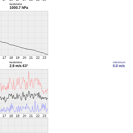
keskmine
1000.7 hPa
keskmine
miinimum
2.9 m/s
63°
0.0 m/s