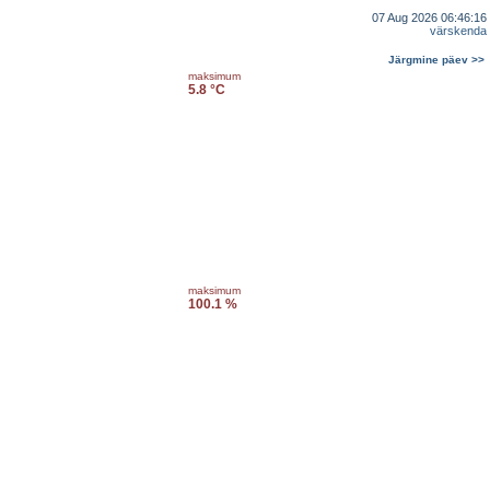
07 Aug 2026 06:46:16
värskenda
Järgmine päev >>
maksimum
5.8 °C
maksimum
100.1 %