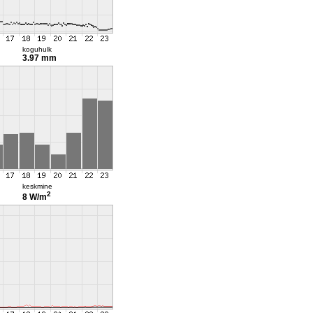
koguhulk
3.97 mm
keskmine
2
8 W/m