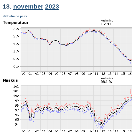
13.
november
2023
<< Eelmine päev
keskmine
Temperatuur
1.2 °C
keskmine
Niiskus
98.1 %