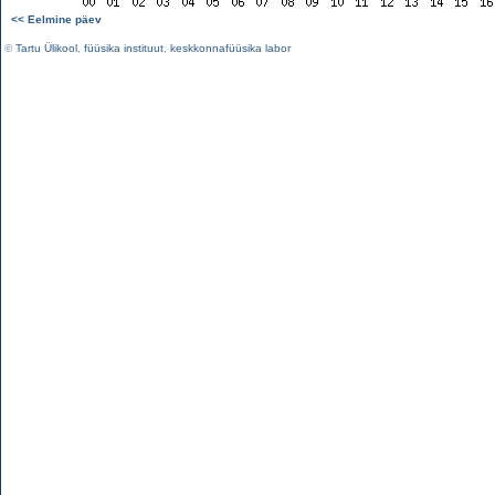
<< Eelmine päev
©
Tartu Ülikool
,
füüsika instituut
,
keskkonnafüüsika labor