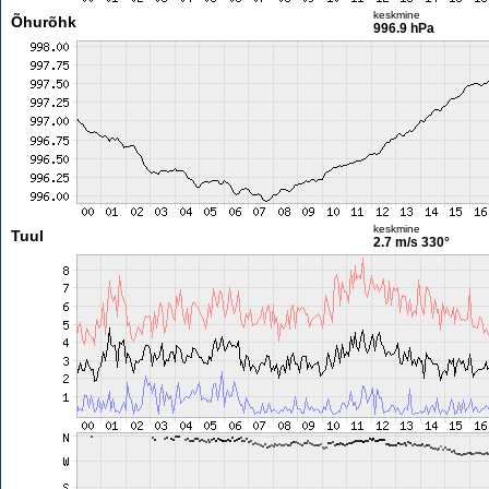
keskmine
Õhurõhk
996.9 hPa
keskmine
Tuul
2.7 m/s
330°