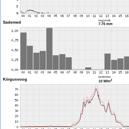
koguhulk
Sademed
7.76 mm
keskmine
Kiirgusvoog
2
10 W/m