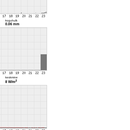
koguhulk
0.06 mm
keskmine
2
8 W/m