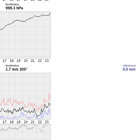
keskmine
999.3 hPa
keskmine
miinimum
1.7 m/s
305°
0.0 m/s