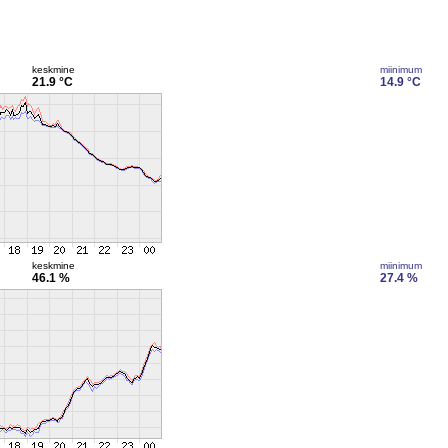
keskmine
miinimum
21.9 °C
14.9 °C
keskmine
miinimum
46.1 %
27.4 %