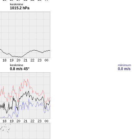
keskmine
1015.2 hPa
keskmine
miinimum
0.8 m/s
45°
0.0 m/s