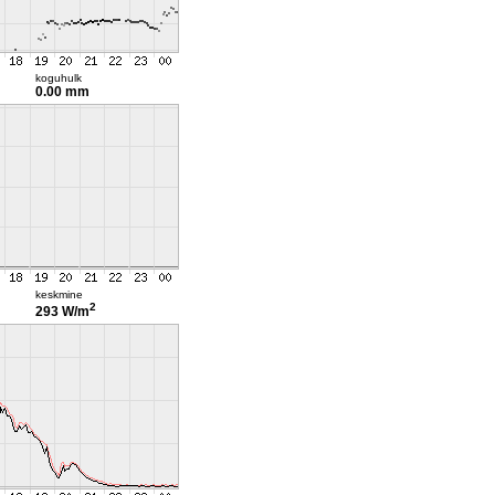
koguhulk
0.00 mm
keskmine
2
293 W/m