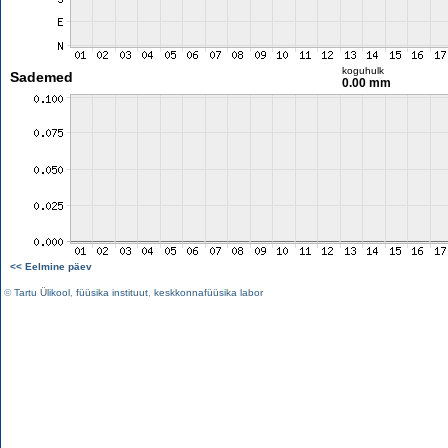
koguhulk
Sademed
0.00 mm
<< Eelmine päev
©
Tartu Ülikool
,
füüsika instituut
,
keskkonnafüüsika labor