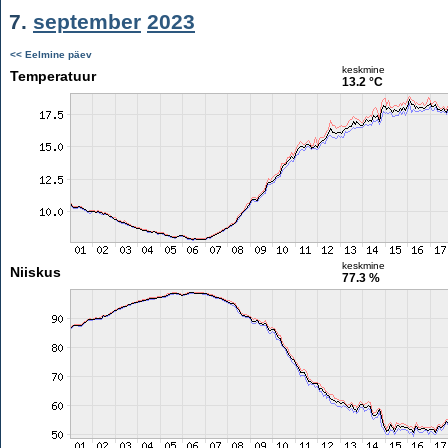
7.
september
2023
<< Eelmine päev
keskmine
Temperatuur
13.2 °C
keskmine
Niiskus
77.3 %