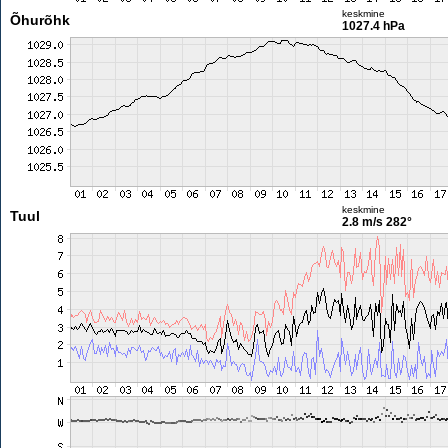
keskmine
Õhurõhk
1027.4 hPa
keskmine
Tuul
2.8 m/s
282°