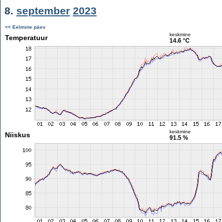
8.
september
2023
<< Eelmine päev
keskmine
Temperatuur
14.6 °C
keskmine
Niiskus
91.5 %