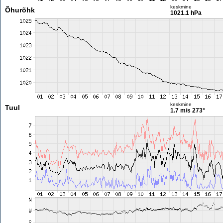
keskmine
Õhurõhk
1021.1 hPa
keskmine
Tuul
1.7 m/s
273°