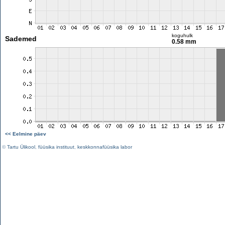
koguhulk
Sademed
0.58 mm
<< Eelmine päev
©
Tartu Ülikool
,
füüsika instituut
,
keskkonnafüüsika labor