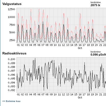
keskmine
Valgustatus
2875 lx
keskmine
Radioaktiivsus
0.096 µSv/
<< Eelmine kuu