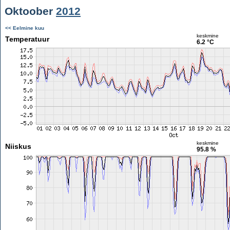
Oktoober
2012
<< Eelmine kuu
keskmine
Temperatuur
6.2 °C
keskmine
Niiskus
95.8 %