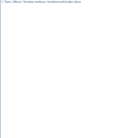
©
Tartu Ülikool
,
füüsika instituut
,
keskkonnafüüsika labor