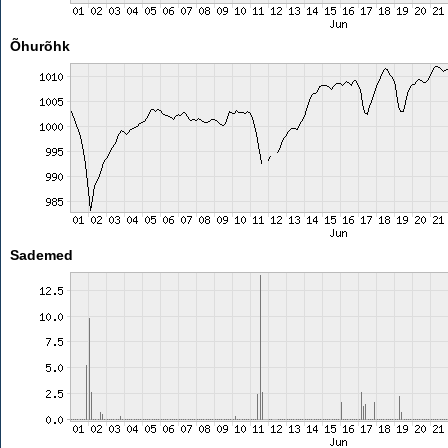
Õhurõhk
Sademed