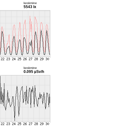
keskmine
5543 lx
keskmine
0.095 µSv/h