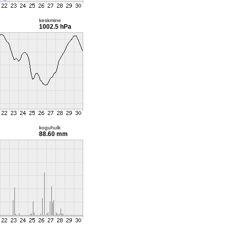
keskmine
1002.5 hPa
koguhulk
88.60 mm