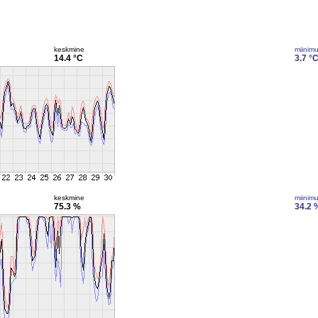
keskmine
miinim
14.4 °C
3.7 °
keskmine
miinim
75.3 %
34.2 