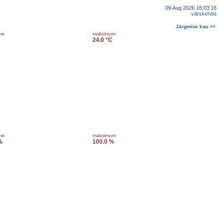
09 Aug 2026 16:03:16
värskenda
Järgmine kuu >>
um
maksimum
C
24.0 °C
um
maksimum
%
100.0 %