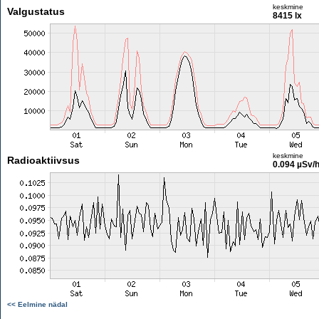
keskmine
Valgustatus
8415 lx
keskmine
Radioaktiivsus
0.094 µSv/
<< Eelmine nädal