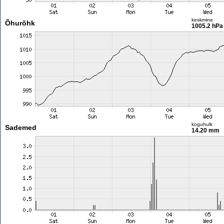
keskmine
Õhurõhk
1005.2 hPa
koguhulk
Sademed
14.20 mm