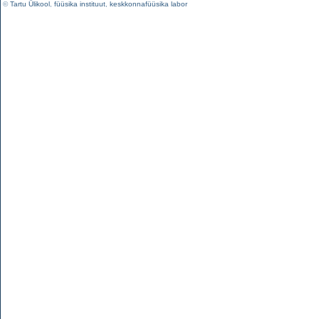
©
Tartu Ülikool
,
füüsika instituut
,
keskkonnafüüsika labor