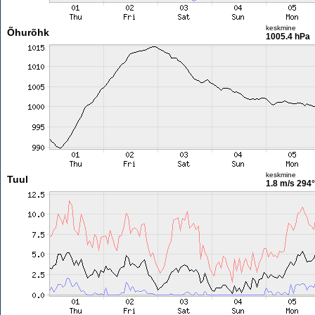
keskmine
Õhurõhk
1005.4 hPa
keskmine
Tuul
1.8 m/s
294°