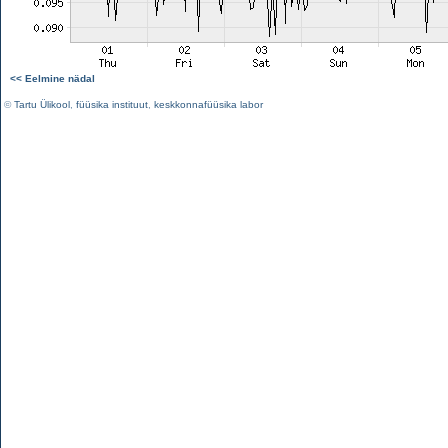
<< Eelmine nädal
©
Tartu Ülikool
,
füüsika instituut
,
keskkonnafüüsika labor