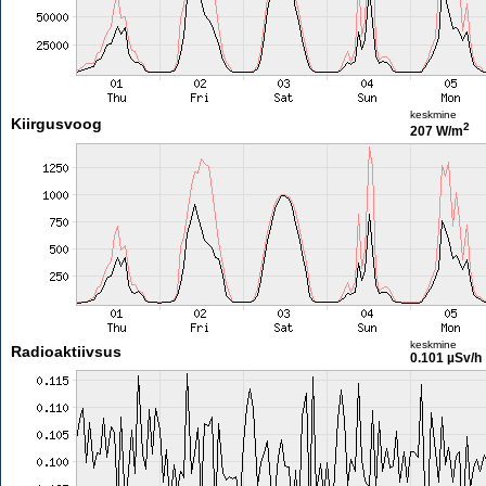
keskmine
Kiirgusvoog
2
207 W/m
keskmine
Radioaktiivsus
0.101 µSv/h