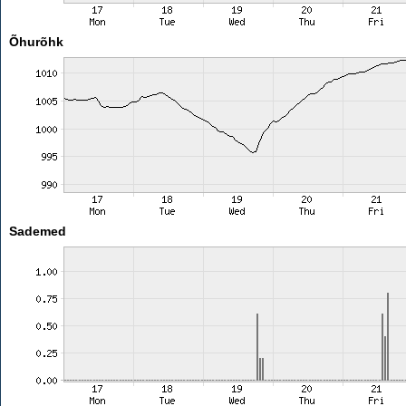
Õhurõhk
Sademed