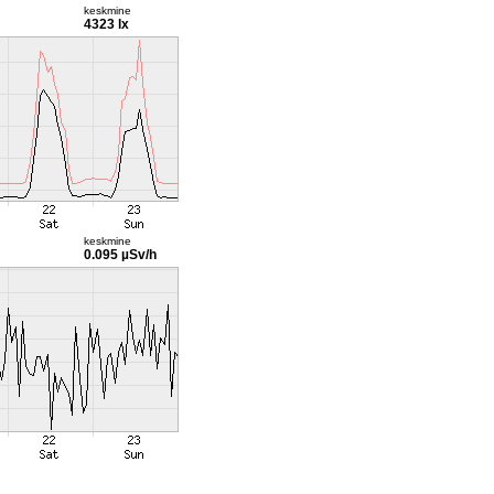
keskmine
4323 lx
keskmine
0.095 µSv/h