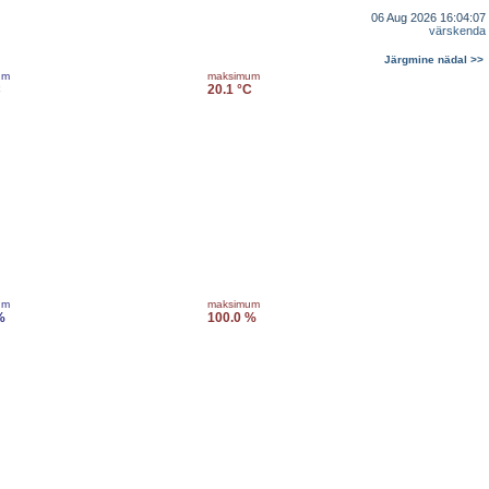
06 Aug 2026 16:04:07
värskenda
Järgmine nädal >>
um
maksimum
C
20.1 °C
um
maksimum
%
100.0 %