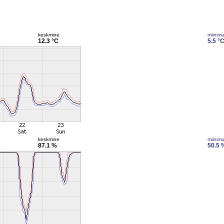
keskmine
miinim
12.3 °C
5.5 °
keskmine
miinim
87.1 %
50.5 