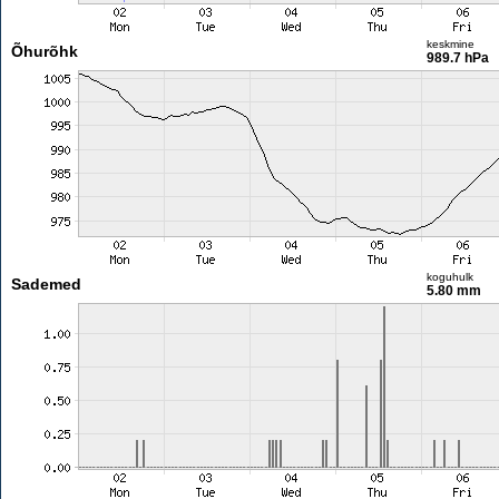
keskmine
Õhurõhk
989.7 hPa
koguhulk
Sademed
5.80 mm