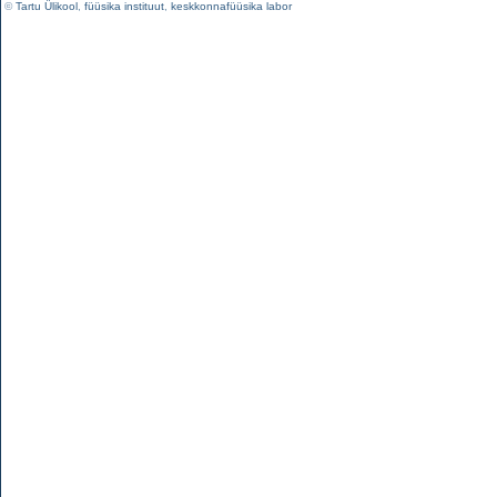
©
Tartu Ülikool
,
füüsika instituut
,
keskkonnafüüsika labor