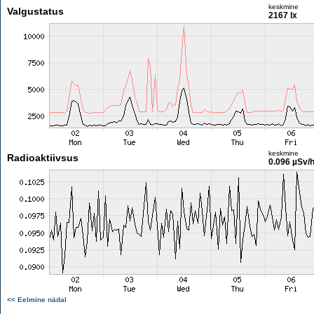
keskmine
Valgustatus
2167 lx
keskmine
Radioaktiivsus
0.096 µSv/
<< Eelmine nädal