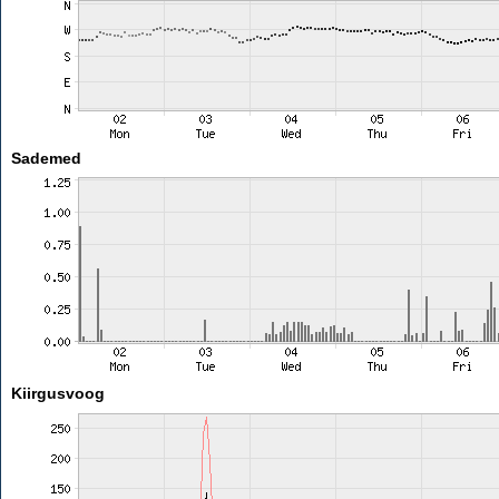
Sademed
Kiirgusvoog