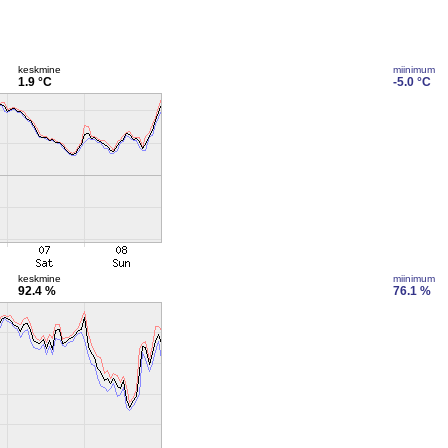
keskmine
miinimum
1.9 °C
-5.0 °C
keskmine
miinimum
92.4 %
76.1 %