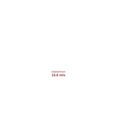
maksimum
16.6 m/s