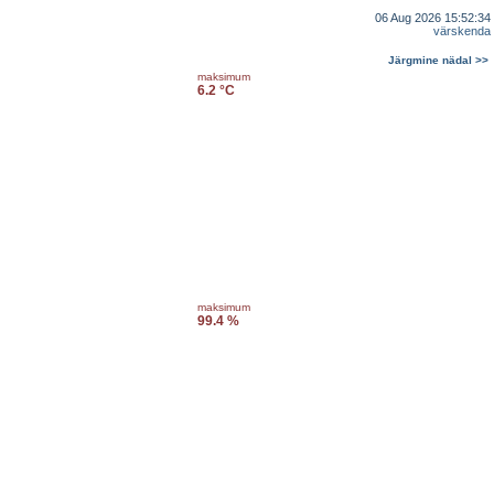
06 Aug 2026 15:52:34
värskenda
Järgmine nädal >>
maksimum
6.2 °C
maksimum
99.4 %