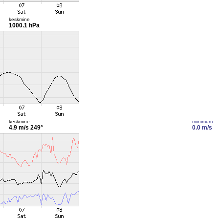
keskmine
1000.1 hPa
keskmine
miinimum
4.9 m/s
249°
0.0 m/s