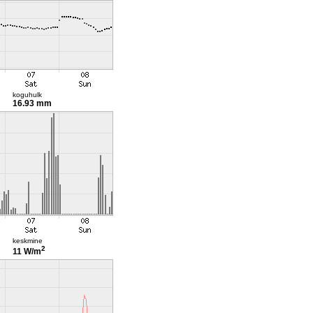
koguhulk
16.93 mm
keskmine
2
11 W/m