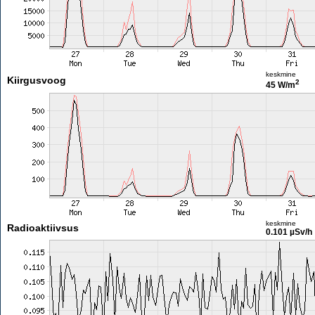
keskmine
Kiirgusvoog
2
45 W/m
keskmine
Radioaktiivsus
0.101 µSv/h