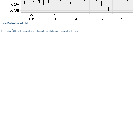
<< Eelmine nädal
©
Tartu Ülikool
,
füüsika instituut
,
keskkonnafüüsika labor