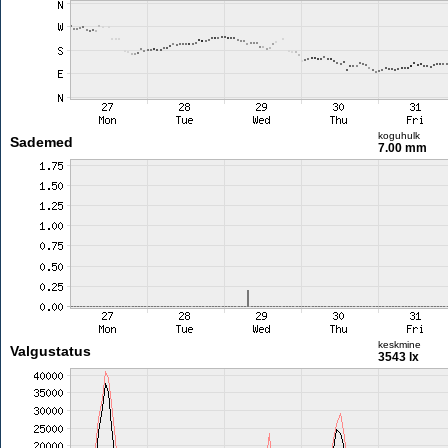
koguhulk
Sademed
7.00 mm
keskmine
Valgustatus
3543 lx