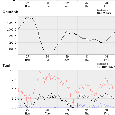
keskmine
Õhurõhk
998.2 hPa
keskmine
Tuul
1.8 m/s
147°