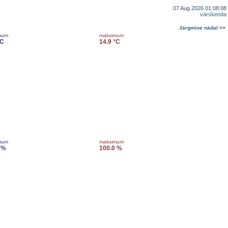
07 Aug 2026 01:08:08
värskenda
Järgmine nädal >>
mum
maksimum
°C
14.9 °C
mum
maksimum
 %
100.0 %