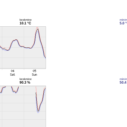
keskmine
miini
10.1 °C
5.0 
keskmine
miini
90.3 %
50.4