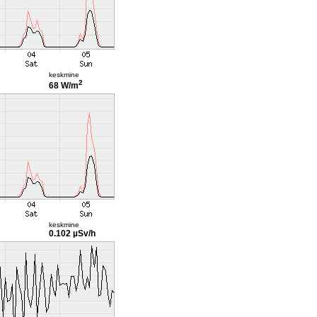
keskmine
2
68 W/m
keskmine
0.102 µSv/h