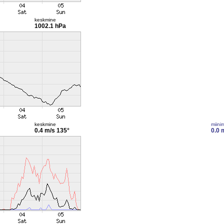
keskmine
1002.1 hPa
keskmine
miini
0.4 m/s
135°
0.0 