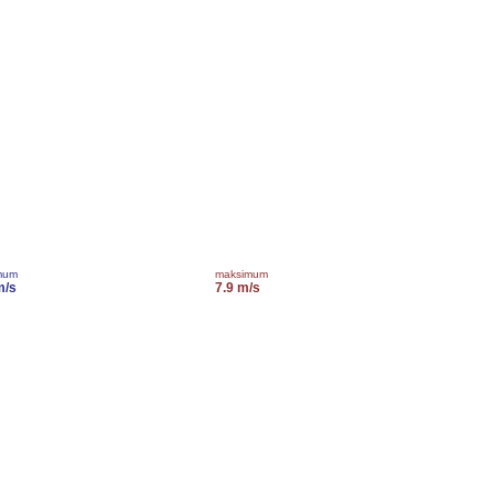
mum
maksimum
m/s
7.9 m/s