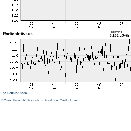
keskmine
Radioaktiivsus
0.101 µSv/h
<< Eelmine nädal
©
Tartu Ülikool
,
füüsika instituut
,
keskkonnafüüsika labor