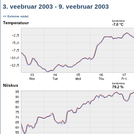
3. veebruar 2003 - 9. veebruar 2003
<< Eelmine nädal
keskmine
Temperatuur
-7.0 °C
keskmine
Niiskus
79.2 %