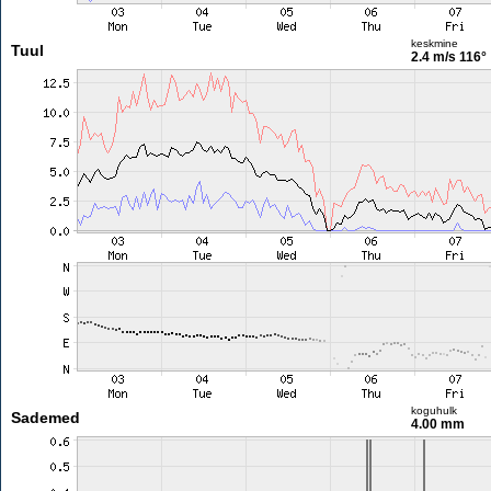
keskmine
Tuul
2.4 m/s
116°
koguhulk
Sademed
4.00 mm