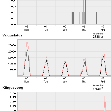
keskmine
Valgustatus
2738 lx
keskmine
Kiirgusvoog
2
1 W/m