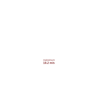
maksimum
18.2 m/s