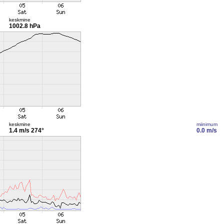
keskmine
1002.8 hPa
keskmine
miinimum
1.4 m/s
274°
0.0 m/s