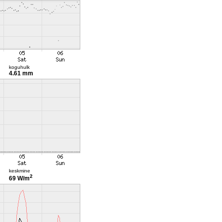
koguhulk
4.61 mm
keskmine
2
69 W/m