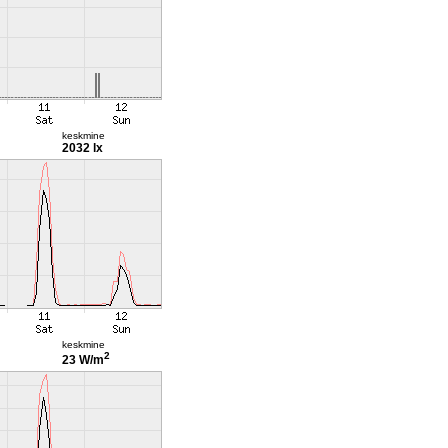
keskmine
2032 lx
keskmine
2
23 W/m