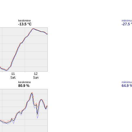
keskmine
miinim
-13.5 °C
-27.5 
keskmine
miinim
80.9 %
64.9 