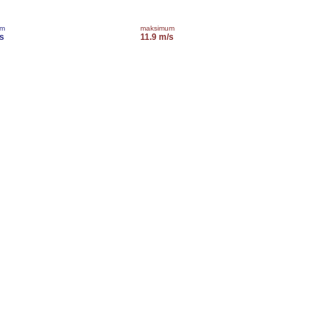
um
maksimum
s
11.9 m/s