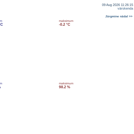
09 Aug 2026 11:26:15
värskenda
Järgmine nädal >>
um
maksimum
°C
-0.2 °C
um
maksimum
%
98.2 %