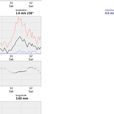
keskmine
miinim
1.6 m/s
236°
0.0 m/
koguhulk
3.60 mm