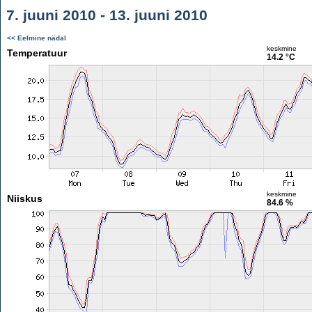
7. juuni 2010 - 13. juuni 2010
<< Eelmine nädal
keskmine
Temperatuur
14.2 °C
keskmine
Niiskus
84.6 %