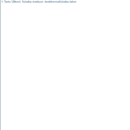
©
Tartu Ülikool
,
füüsika instituut
,
keskkonnafüüsika labor