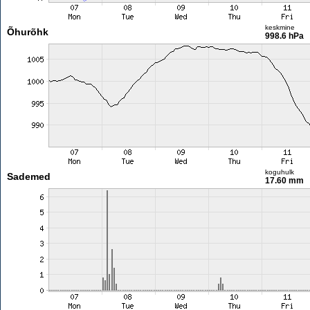
keskmine
Õhurõhk
998.6 hPa
koguhulk
Sademed
17.60 mm