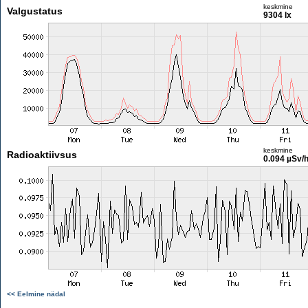
keskmine
Valgustatus
9304 lx
keskmine
Radioaktiivsus
0.094 µSv/
<< Eelmine nädal