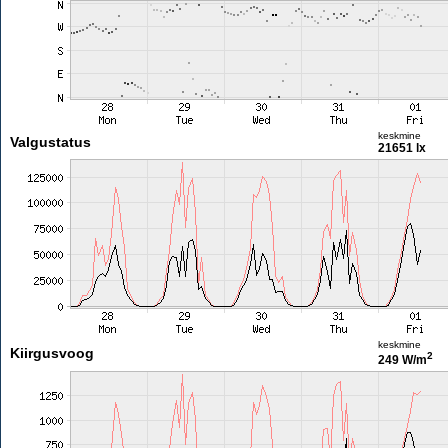
keskmine
Valgustatus
21651 lx
keskmine
Kiirgusvoog
2
249 W/m