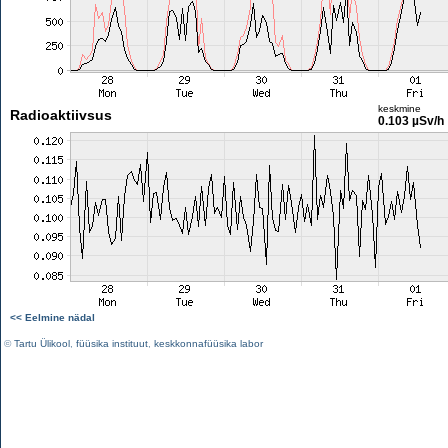
keskmine
Radioaktiivsus
0.103 µSv/h
<< Eelmine nädal
©
Tartu Ülikool
,
füüsika instituut
,
keskkonnafüüsika labor