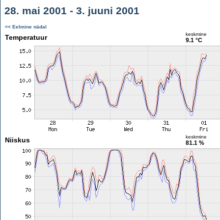
28. mai 2001 - 3. juuni 2001
<< Eelmine nädal
keskmine
Temperatuur
9.1 °C
keskmine
Niiskus
81.1 %