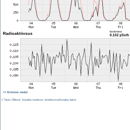
keskmine
Radioaktiivsus
0.102 µSv/h
<< Eelmine nädal
©
Tartu Ülikool
,
füüsika instituut
,
keskkonnafüüsika labor