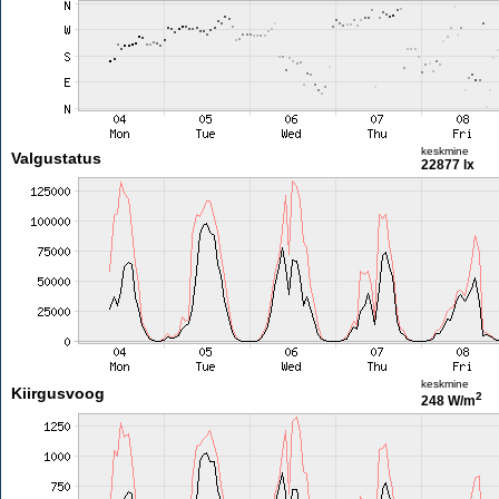
keskmine
Valgustatus
22877 lx
keskmine
Kiirgusvoog
2
248 W/m