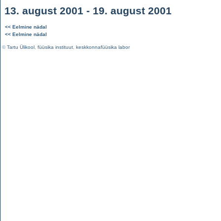
13. august 2001 - 19. august 2001
<< Eelmine nädal
<< Eelmine nädal
©
Tartu Ülikool
,
füüsika instituut
,
keskkonnafüüsika labor