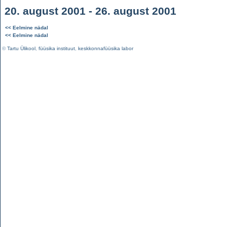
20. august 2001 - 26. august 2001
<< Eelmine nädal
<< Eelmine nädal
©
Tartu Ülikool
,
füüsika instituut
,
keskkonnafüüsika labor