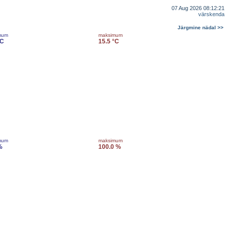
07 Aug 2026 08:12:21
värskenda
Järgmine nädal >>
mum
maksimum
°C
15.5 °C
mum
maksimum
%
100.0 %