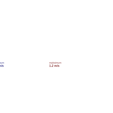
mum
maksimum
m/s
1.2 m/s