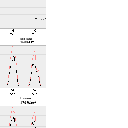
keskmine
16084 lx
keskmine
2
179 W/m