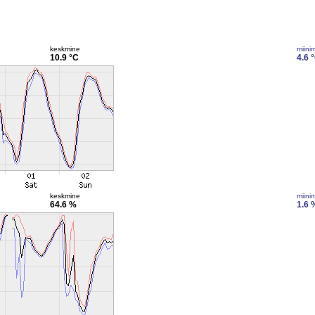
keskmine
miini
10.9 °C
4.6 
keskmine
miini
64.6 %
1.6 