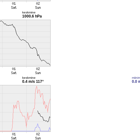
keskmine
1000.6 hPa
keskmine
miini
0.4 m/s
117°
0.0 