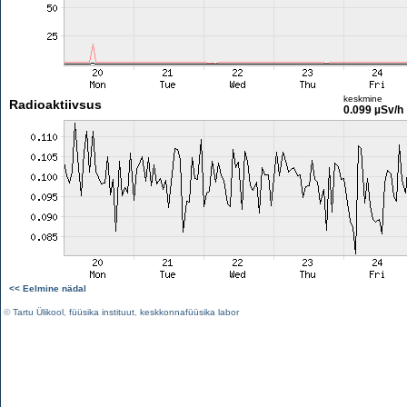
keskmine
Radioaktiivsus
0.099 µSv/h
<< Eelmine nädal
©
Tartu Ülikool
,
füüsika instituut
,
keskkonnafüüsika labor