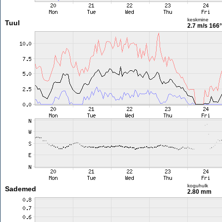
keskmine
Tuul
2.7 m/s
166°
koguhulk
Sademed
2.80 mm