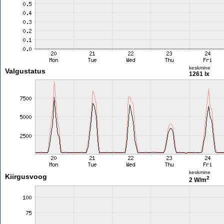
keskmine
Valgustatus
1261 lx
keskmine
Kiirgusvoog
2
2 W/m