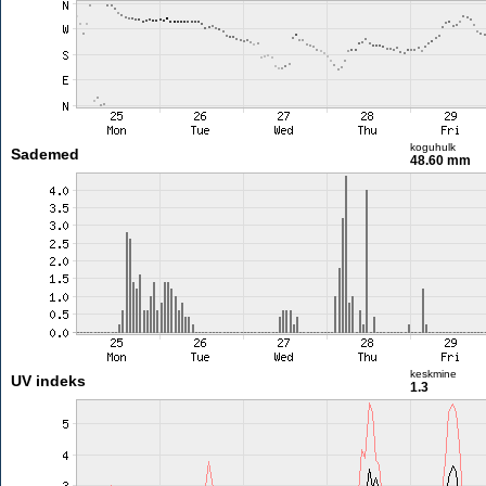
koguhulk
Sademed
48.60 mm
keskmine
UV indeks
1.3