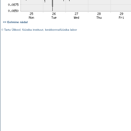
<< Eelmine nädal
©
Tartu Ülikool
,
füüsika instituut
,
keskkonnafüüsika labor