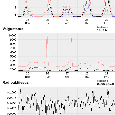
keskmine
Valgustatus
1857 lx
keskmine
Radioaktiivsus
0.095 µSv/h