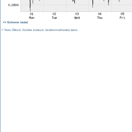
<< Eelmine nädal
©
Tartu Ülikool
,
füüsika instituut
,
keskkonnafüüsika labor