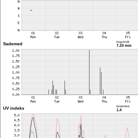
koguhulk
Sademed
7.20 mm
keskmine
UV indeks
1.4