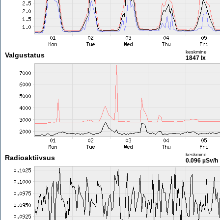
keskmine
Valgustatus
1847 lx
keskmine
Radioaktiivsus
0.096 µSv/h