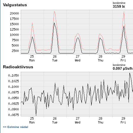
keskmine
Valgustatus
3159 lx
keskmine
Radioaktiivsus
0.097 µSv/h
<< Eelmine nädal