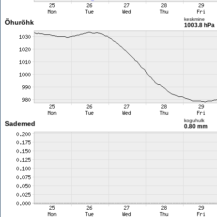
keskmine
Õhurõhk
1003.8 hPa
koguhulk
Sademed
0.80 mm