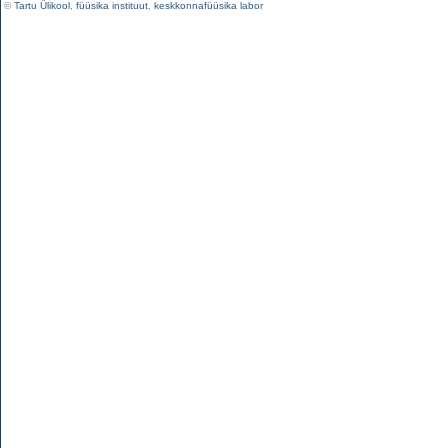
©
Tartu Ülikool
,
füüsika instituut
,
keskkonnafüüsika labor