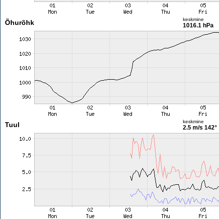
keskmine
Õhurõhk
1016.1 hPa
keskmine
Tuul
2.5 m/s
142°