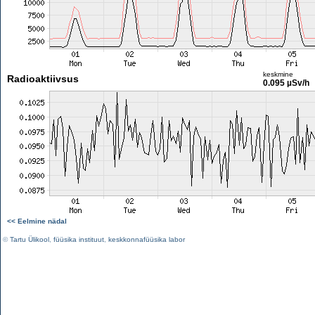
keskmine
Radioaktiivsus
0.095 µSv/h
<< Eelmine nädal
©
Tartu Ülikool
,
füüsika instituut
,
keskkonnafüüsika labor