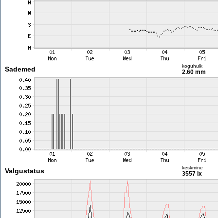
koguhulk
Sademed
2.60 mm
keskmine
Valgustatus
3557 lx