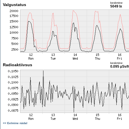
keskmine
Valgustatus
5049 lx
keskmine
Radioaktiivsus
0.095 µSv/
<< Eelmine nädal