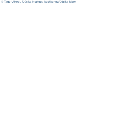
©
Tartu Ülikool
,
füüsika instituut
,
keskkonnafüüsika labor