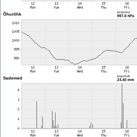
keskmine
Õhurõhk
997.6 hPa
koguhulk
Sademed
24.40 mm