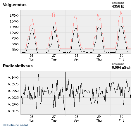
keskmine
Valgustatus
4356 lx
keskmine
Radioaktiivsus
0.094 µSv/
<< Eelmine nädal