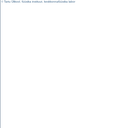
©
Tartu Ülikool
,
füüsika instituut
,
keskkonnafüüsika labor