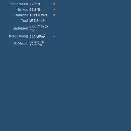
Temperatuur
22.5 °C
Niiskus
66.2 %
Õhurõhk
1011.0 hPa
Tuul
W 7.6 m/s
0.00 mm
(5
Sademed
min)
2
Kiirgusvoog
240 W/m
06 Aug 26
Mõõdetud:
17:35:20