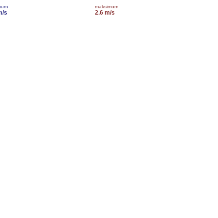
mum
maksimum
m/s
2.6 m/s