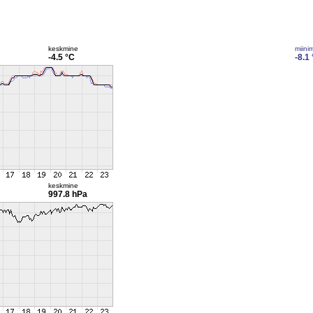
keskmine
miini
-4.5 °C
-8.1
keskmine
997.8 hPa