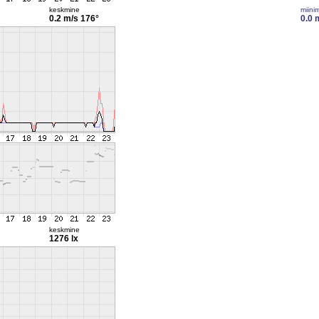
keskmine
miini
0.2 m/s
176°
0.0 
keskmine
1276 lx