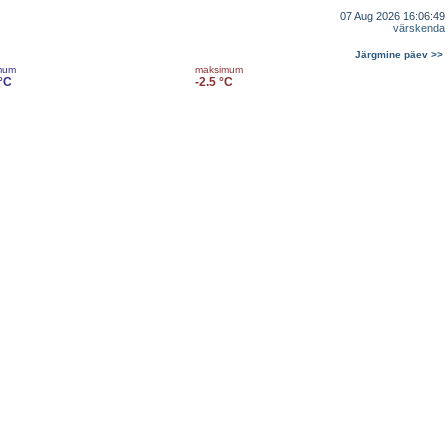
07 Aug 2026 16:06:49
värskenda
Järgmine päev >>
mum
maksimum
 °C
-2.5 °C