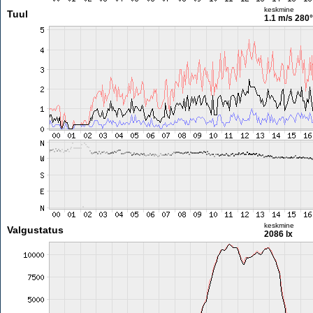
keskmine
Tuul
1.1 m/s
280°
keskmine
Valgustatus
2086 lx