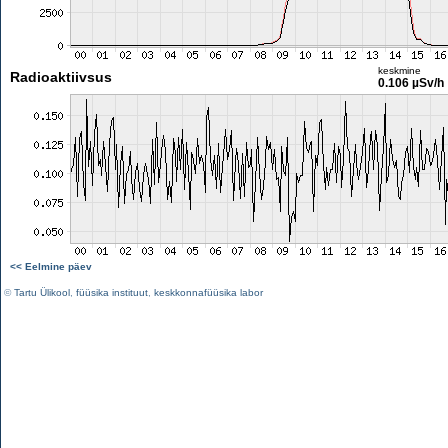
keskmine
Radioaktiivsus
0.106 µSv/h
<< Eelmine päev
©
Tartu Ülikool
,
füüsika instituut
,
keskkonnafüüsika labor