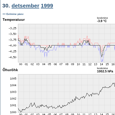
30.
detsember
1999
<< Eelmine päev
keskmine
Temperatuur
-3.9 °C
keskmine
Õhurõhk
1002.5 hPa