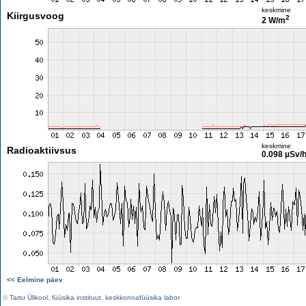
keskmine
Kiirgusvoog
2
2 W/m
keskmine
Radioaktiivsus
0.098 µSv/
<< Eelmine päev
©
Tartu Ülikool
,
füüsika instituut
,
keskkonnafüüsika labor