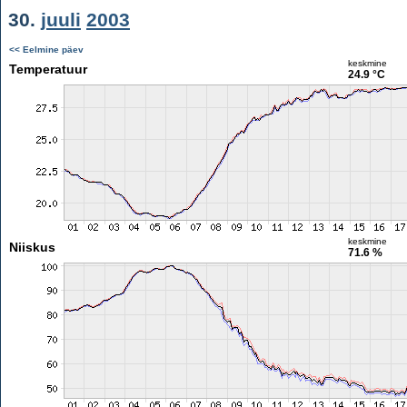
30.
juuli
2003
<< Eelmine päev
keskmine
Temperatuur
24.9 °C
keskmine
Niiskus
71.6 %