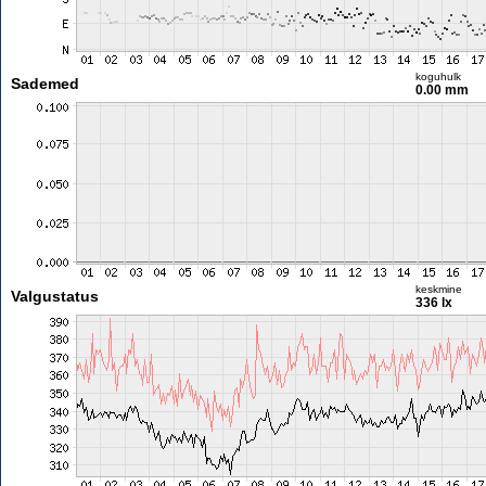
koguhulk
Sademed
0.00 mm
keskmine
Valgustatus
336 lx