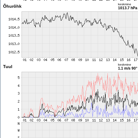
keskmine
Õhurõhk
1013.7 hPa
keskmine
Tuul
1.1 m/s
90°