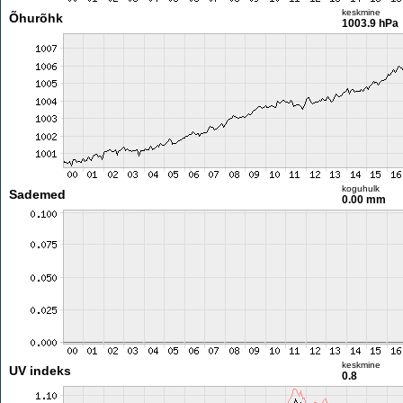
keskmine
Õhurõhk
1003.9 hPa
koguhulk
Sademed
0.00 mm
keskmine
UV indeks
0.8