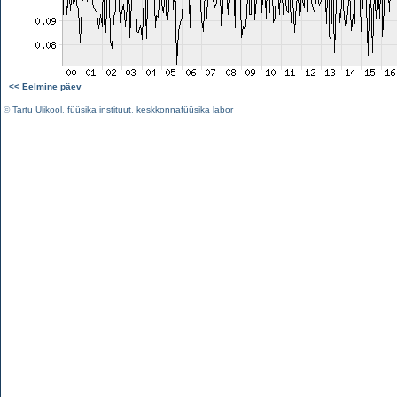
<< Eelmine päev
©
Tartu Ülikool
,
füüsika instituut
,
keskkonnafüüsika labor