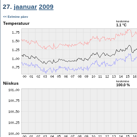
27.
jaanuar
2009
<< Eelmine päev
keskmine
Temperatuur
1.1 °C
keskmine
Niiskus
100.0 %