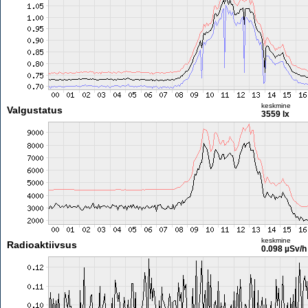
keskmine
Valgustatus
3559 lx
keskmine
Radioaktiivsus
0.098 µSv/h