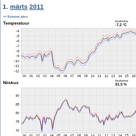
1.
märts
2011
<< Eelmine päev
keskmine
Temperatuur
-7.2 °C
keskmine
Niiskus
81.5 %