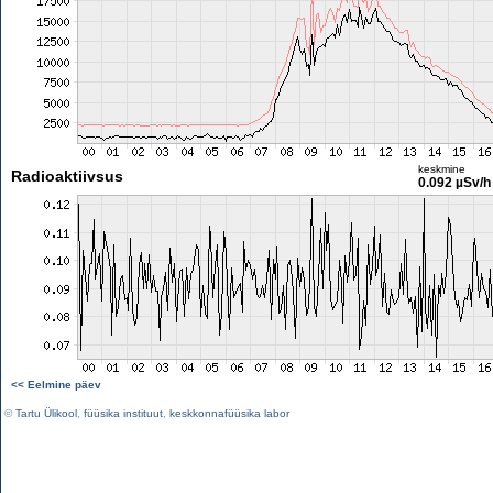
keskmine
Radioaktiivsus
0.092 µSv/h
<< Eelmine päev
©
Tartu Ülikool
,
füüsika instituut
,
keskkonnafüüsika labor