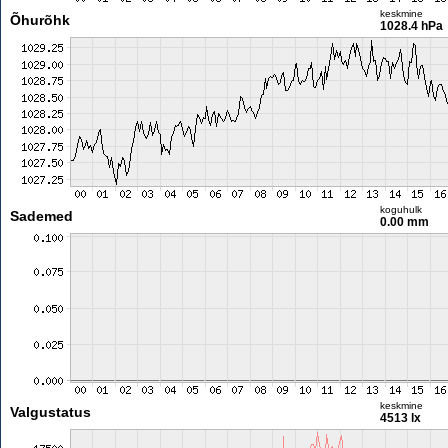
keskmine
Õhurõhk
1028.4 hPa
koguhulk
Sademed
0.00 mm
keskmine
Valgustatus
4513 lx