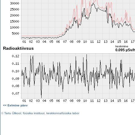
keskmine
Radioaktiivsus
0.095 µSv/
<< Eelmine päev
©
Tartu Ülikool
,
füüsika instituut
,
keskkonnafüüsika labor