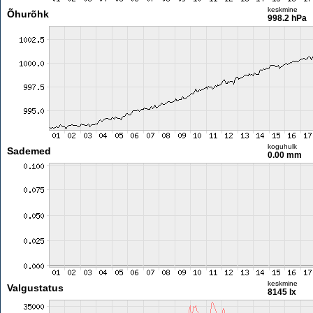
keskmine
Õhurõhk
998.2 hPa
koguhulk
Sademed
0.00 mm
keskmine
Valgustatus
8145 lx