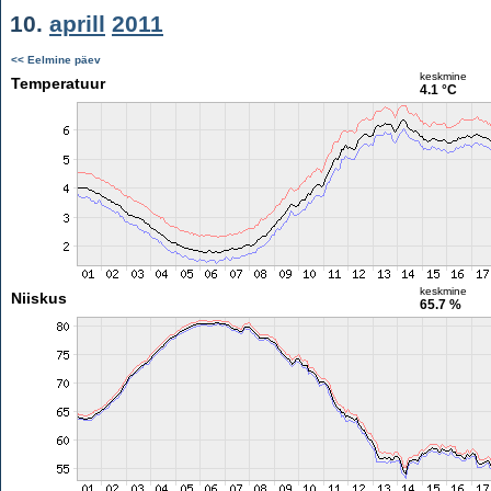
10.
aprill
2011
<< Eelmine päev
keskmine
Temperatuur
4.1 °C
keskmine
Niiskus
65.7 %