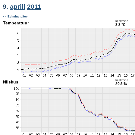
9.
aprill
2011
<< Eelmine päev
keskmine
Temperatuur
3.3 °C
keskmine
Niiskus
80.5 %