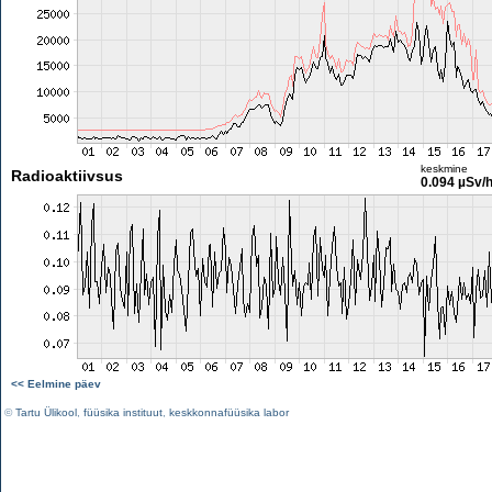
keskmine
Radioaktiivsus
0.094 µSv/
<< Eelmine päev
©
Tartu Ülikool
,
füüsika instituut
,
keskkonnafüüsika labor