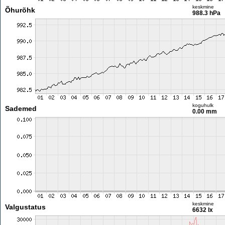
keskmine
Õhurõhk
988.3 hPa
koguhulk
Sademed
0.00 mm
keskmine
Valgustatus
6632 lx