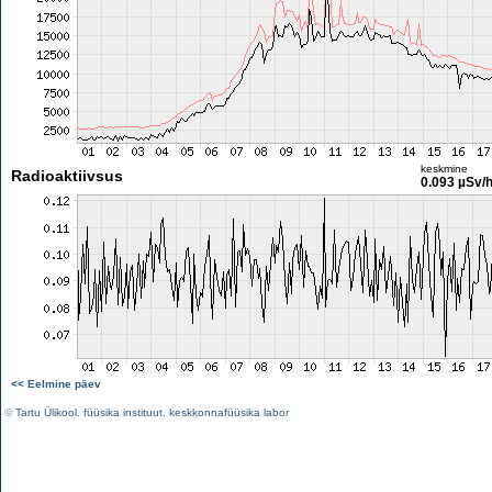
keskmine
Radioaktiivsus
0.093 µSv/
<< Eelmine päev
©
Tartu Ülikool
,
füüsika instituut
,
keskkonnafüüsika labor