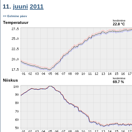
11.
juuni
2011
<< Eelmine päev
keskmine
Temperatuur
22.8 °C
keskmine
Niiskus
69.7 %