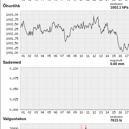
keskmine
Õhurõhk
1002.1 hPa
koguhulk
Sademed
0.00 mm
keskmine
Valgustatus
7615 lx